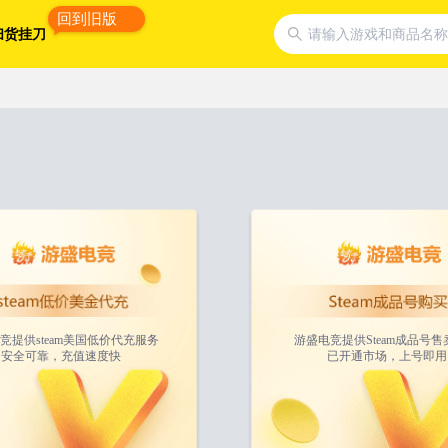
回到旧版
扫货挂刀
请输入游戏和商品名称
竞提供steam美国低价代充服务
游盛电竞提供Steam成品号
安全可靠，充值速度快
已开通市场，上号即用